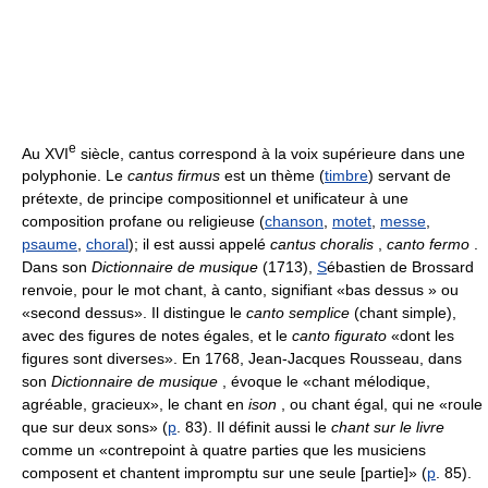
e
Au XVI
siècle, cantus correspond à la voix supérieure dans une
polyphonie. Le
cantus firmus
est un thème (
timbre
) servant de
prétexte, de principe compositionnel et unificateur à une
composition profane ou religieuse (
chanson
,
motet
,
messe
,
psaume
,
choral
); il est aussi appelé
cantus choralis
,
canto fermo
.
Dans son
Dictionnaire de musique
(1713),
S
ébastien de Brossard
renvoie, pour le mot chant, à canto, signifiant «bas dessus » ou
«second dessus». Il distingue le
canto semplice
(chant simple),
avec des figures de notes égales, et le
canto figurato
«dont les
figures sont diverses». En 1768, Jean-Jacques Rousseau, dans
son
Dictionnaire de musique
, évoque le «chant mélodique,
agréable, gracieux», le chant en
ison
, ou chant égal, qui ne «roule
que sur deux sons» (
p
. 83). Il définit aussi le
chant sur le livre
comme un «contrepoint à quatre parties que les musiciens
composent et chantent impromptu sur une seule [partie]» (
p
. 85).