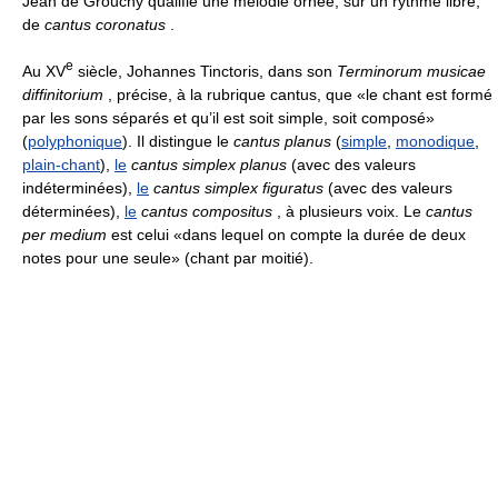
Jean de Grouchy qualifie une mélodie ornée, sur un rythme libre,
de
cantus coronatus
.
e
Au XV
siècle, Johannes Tinctoris, dans son
Terminorum musicae
diffinitorium
, précise, à la rubrique cantus, que «le chant est formé
par les sons séparés et qu’il est soit simple, soit composé»
(
polyphonique
). Il distingue le
cantus planus
(
simple
,
monodique
,
plain-chant
),
le
cantus simplex planus
(avec des valeurs
indéterminées),
le
cantus simplex figuratus
(avec des valeurs
déterminées),
le
cantus compositus
, à plusieurs voix. Le
cantus
per medium
est celui «dans lequel on compte la durée de deux
notes pour une seule» (chant par moitié).