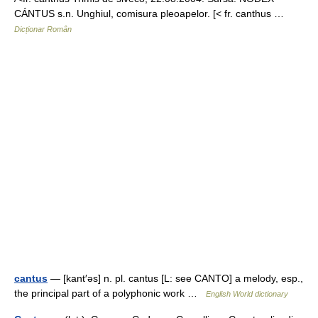
CÁNTUS s.n. Unghiul, comisura pleoapelor. [< fr. canthus …
Dicționar Român
cantus
— [kant′əs] n. pl. cantus [L: see CANTO] a melody, esp.,
the principal part of a polyphonic work …
English World dictionary