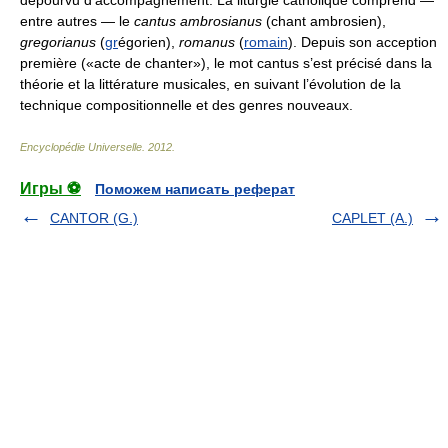
entre autres — le
cantus ambrosianus
(chant ambrosien),
gregorianus
(
gr
égorien),
romanus
(
romain
). Depuis son acception
première («acte de chanter»), le mot cantus s’est précisé dans la
théorie et la littérature musicales, en suivant l’évolution de la
technique compositionnelle et des genres nouveaux.
Encyclopédie Universelle
.
2012
.
Игры ⚽
Поможем написать реферат
CANTOR (G.)
CAPLET (A.)