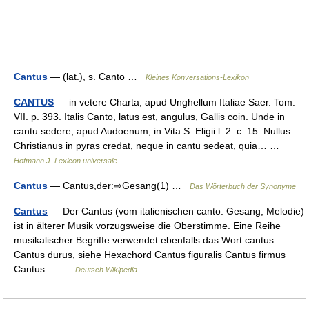
Cantus
— (lat.), s. Canto …
Kleines Konversations-Lexikon
CANTUS
— in vetere Charta, apud Unghellum Italiae Saer. Tom.
VII. p. 393. Italis Canto, latus est, angulus, Gallis coin. Unde in
cantu sedere, apud Audoenum, in Vita S. Eligii l. 2. c. 15. Nullus
Christianus in pyras credat, neque in cantu sedeat, quia… …
Hofmann J. Lexicon universale
Cantus
— Cantus,der:⇨Gesang(1) …
Das Wörterbuch der Synonyme
Cantus
— Der Cantus (vom italienischen canto: Gesang, Melodie)
ist in älterer Musik vorzugsweise die Oberstimme. Eine Reihe
musikalischer Begriffe verwendet ebenfalls das Wort cantus:
Cantus durus, siehe Hexachord Cantus figuralis Cantus firmus
Cantus… …
Deutsch Wikipedia