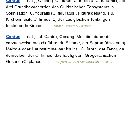
Cantus
— (lat.), Gesang. C. durus, C. mollis u. C. naturalis, die
drei Grundhexachorden des Guidonischen Tonsystems, s.
Solmisation. C. figuralis (C. figuratus), Figuralgesang, s.u.
Kirchenmusik. C. firmus, 1) der aus gleichen Tonlängen
bestehende Kirchen …
Pierer's Universal-Lexikon
Cantus
— (lat., ital. Canto), Gesang, Melodie, daher die
vorzugsweise melodieführende Stimme, der Sopran (discantus).
Melodie oder Hauptstimme war bis ins 16. Jahrh. der Tenor, da
demselben der C. firmus, das häufig dem Gregorianischen
Gesang (C. planus)… …
Meyers Großes Konversations-Lexikon