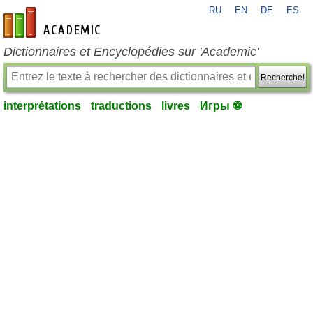
RU
EN
DE
ES
fr-academic.com
Dictionnaires et Encyclopédies sur 'Academic'
Recherche!
interprétations
traductions
livres
Игры ⚽