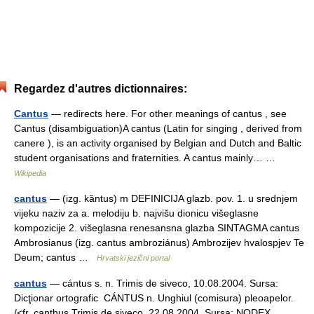
Regardez d'autres dictionnaires:
Cantus
— redirects here. For other meanings of cantus , see
Cantus (disambiguation)A cantus (Latin for singing , derived from
canere ), is an activity organised by Belgian and Dutch and Baltic
student organisations and fraternities. A cantus mainly… …
Wikipedia
cantus
— (izg. kȁntus) m DEFINICIJA glazb. pov. 1. u srednjem
vijeku naziv za a. melodiju b. najvišu dionicu višeglasne
kompozicije 2. višeglasna renesansna glazba SINTAGMA cantus
Ambrosianus (izg. cantus ambroziánus) Ambrozijev hvalospjev Te
Deum; cantus …
Hrvatski jezični portal
cantus
— cántus s. n. Trimis de siveco, 10.08.2004. Sursa:
Dicţionar ortografic CÁNTUS n. Unghiul (comisura) pleoapelor.
/<fr. canthus Trimis de siveco, 22.08.2004. Sursa: NODEX