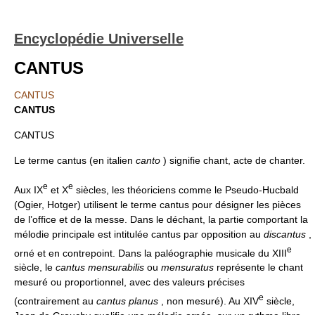
Encyclopédie Universelle
CANTUS
CANTUS
CANTUS
CANTUS
Le terme cantus (en italien
canto
) signifie chant, acte de chanter.
e
e
Aux IX
et X
siècles, les théoriciens comme le Pseudo-Hucbald
(Ogier, Hotger) utilisent le terme cantus pour désigner les pièces
de l’office et de la messe. Dans le déchant, la partie comportant la
mélodie principale est intitulée cantus par opposition au
discantus
,
e
orné et en contrepoint. Dans la paléographie musicale du XIII
siècle, le
cantus mensurabilis
ou
mensuratus
représente le chant
mesuré ou proportionnel, avec des valeurs précises
e
(contrairement au
cantus planus
, non mesuré). Au XIV
siècle,